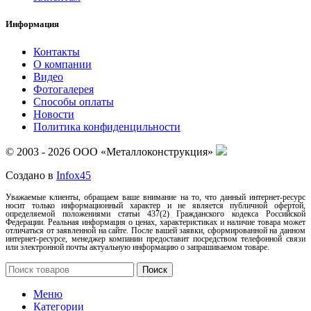
Информация
Контакты
О компании
Видео
Фотогалерея
Способы оплаты
Новости
Политика конфиденцильности
© 2003 - 2026 ООО «Металлоконструкция»
Создано в
Infox45
Уважаемые клиенты, обращаем ваше внимание на то, что данный интернет-ресурс
носит только информационный характер и не является публичной офертой,
определяемой положениями статьи 437(2) Гражданского кодекса Российской
Федерации. Реальная информация о ценах, характеристиках и наличие товара может
отличаться от заявленной на сайте. После вашей заявки, сформированной на данном
интернет-ресурсе, менеджер компании предоставит посредством телефонной связи
или электронной почты актуальную информацию о запрашиваемом товаре.
Поиск
Меню
Категории