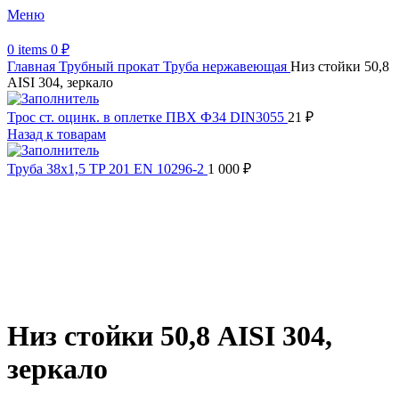
Меню
0
items
0
₽
Главная
Трубный прокат
Труба нержавеющая
Низ стойки 50,8
AISI 304, зеркало
Трос ст. оцинк. в оплетке ПВХ Ф34 DIN3055
21
₽
Назад к товарам
Труба 38х1,5 TP 201 EN 10296-2
1 000
₽
Увеличить
Обратите внимание, изображение товара может отличаться от
фактического вида (цветом, размером, формой или иными
характеристиками)
Низ стойки 50,8 AISI 304,
зеркало