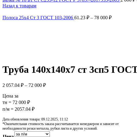
Назад к товарам
Полоса 25х4 Ст 3 ГОСТ 103-2006
61.23
₽
–
78 000
₽
Распродано
Увеличить
Обратите внимание, изображение товара может отличаться от 
Труба 140х140х7 ст 3сп5 ГОС
2 057.04
₽
–
72 000
₽
Цена за
тн = 72 000 ₽
п/м = 2057.04 ₽
Дата обновления товара: 09.12.2025, 11:12
*Окончательная стоимость заказа рассчитывается менеджером и зависит от
необходимости резки металла, рубки листа и других условий.
Цена