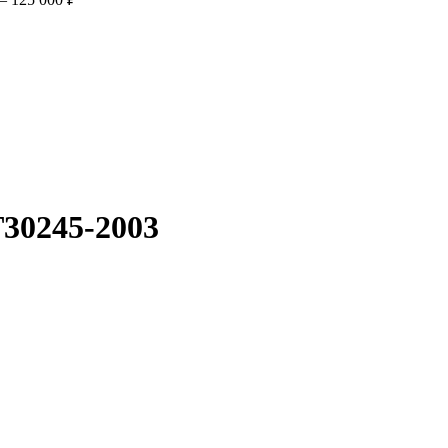
фактического вида (цветом, размером, формой или иными характ
Т30245-2003