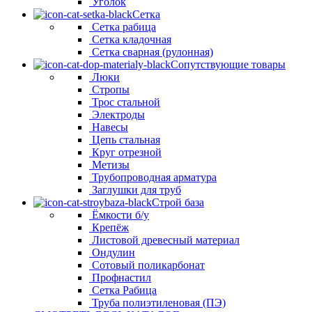
Уголок
Сетка
Сетка рабица
Сетка кладочная
Сетка сварная (рулонная)
Сопутствующие товары
Люки
Стропы
Трос стальной
Электроды
Навесы
Цепь стальная
Круг отрезной
Метизы
Трубопроводная арматура
Заглушки для труб
Строй база
Ёмкости б/у
Крепёж
Листовой древесный материал
Ондулин
Сотовый поликарбонат
Профнастил
Сетка Рабица
Труба полиэтиленовая (ПЭ)