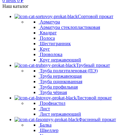
0
items
0
₽
Наш каталог
Сортовой прокат
Арматура
Арматура стеклопластиковая
Квадрат
Полоса
Шестигранник
Круг
Проволока
Круг нержавеющий
Трубный прокат
Труба полиэтиленовая (ПЭ)
Труба нержавеющая
Труба оцинкованная
Труба профильная
Труба чёрная
Листовой прокат
Профнастил
Лист
Лист нержавеющий
Фасонный прокат
Балка
Швеллер