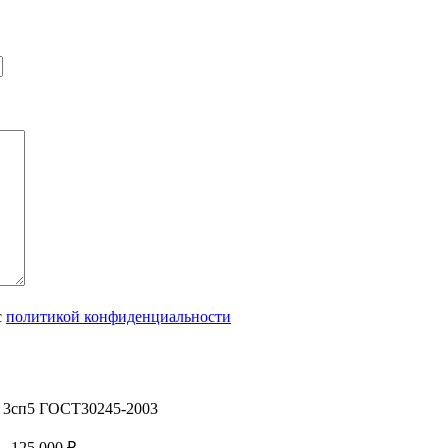
с
политикой конфиденциальности
т 3сп5 ГОСТ30245-2003
–
125 000
₽