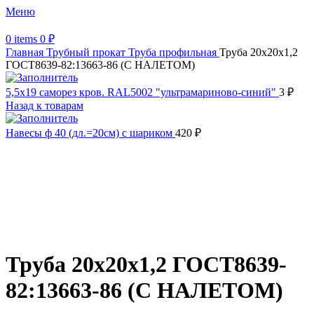
Меню
0
items
0
₽
Главная
Трубный прокат
Труба профильная
Труба 20х20х1,2
ГОСТ8639-82:13663-86 (С НАЛЕТОМ)
5,5х19 саморез кров. RAL5002 "ультрамариново-синий"
3
₽
Назад к товарам
Навесы ф 40 (дл.=20см) с шариком
420
₽
Увеличить
Обратите внимание, изображение товара может отличаться от
фактического вида (цветом, размером, формой или иными
характеристиками)
Труба 20х20х1,2 ГОСТ8639-
82:13663-86 (С НАЛЕТОМ)