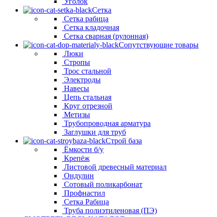
Уголок
Сетка
Сетка рабица
Сетка кладочная
Сетка сварная (рулонная)
Сопутствующие товары
Люки
Стропы
Трос стальной
Электроды
Навесы
Цепь стальная
Круг отрезной
Метизы
Трубопроводная арматура
Заглушки для труб
Строй база
Ёмкости б/у
Крепёж
Листовой древесный материал
Ондулин
Сотовый поликарбонат
Профнастил
Сетка Рабица
Труба полиэтиленовая (ПЭ)