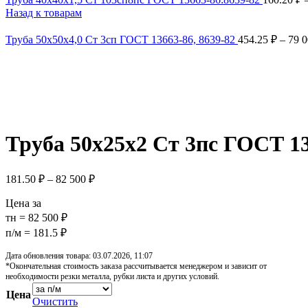
Назад к товарам
Труба 50х50х4,0 Ст 3сп ГОСТ 13663-86, 8639-82
454.25
₽
–
79 
Увеличить
Обратите внимание, изображение товара может отличаться от 
Труба 50х25х2 Ст 3пс ГОСТ 13
181.50
₽
–
82 500
₽
Цена за
тн = 82 500 ₽
п/м = 181.5 ₽
Дата обновления товара: 03.07.2026, 11:07
*Окончательная стоимость заказа рассчитывается менеджером и зависит от
необходимости резки металла, рубки листа и других условий.
Цена
Очистить