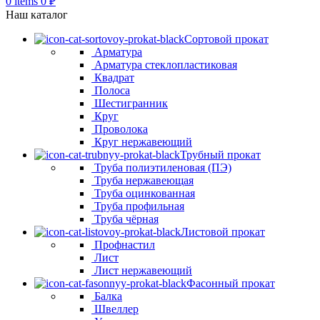
0
items
0
₽
Наш каталог
Сортовой прокат
Арматура
Арматура стеклопластиковая
Квадрат
Полоса
Шестигранник
Круг
Проволока
Круг нержавеющий
Трубный прокат
Труба полиэтиленовая (ПЭ)
Труба нержавеющая
Труба оцинкованная
Труба профильная
Труба чёрная
Листовой прокат
Профнастил
Лист
Лист нержавеющий
Фасонный прокат
Балка
Швеллер