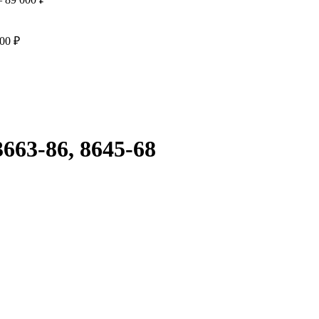
000
₽
фактического вида (цветом, размером, формой или иными характ
663-86, 8645-68