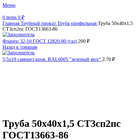
Меню
0
items
0
₽
Главная
Трубный прокат
Труба профильная
Труба 50х40х1,5
СТ3сп2пс ГОСТ13663-86
Фланец 32-10 ГОСТ 12820-80 (газ)
200
₽
Назад к товарам
5,5х19 cаморез кров. RAL6005 "зеленый мох"
2.70
₽
Распродано
Увеличить
Обратите внимание, изображение товара может отличаться от
фактического вида (цветом, размером, формой или иными
характеристиками)
Труба 50х40х1,5 СТ3сп2пс
ГОСТ13663-86