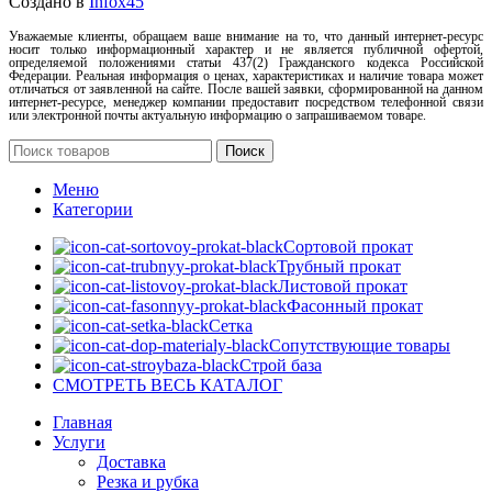
Создано в
Infox45
Уважаемые клиенты, обращаем ваше внимание на то, что данный интернет-ресурс
носит только информационный характер и не является публичной офертой,
определяемой положениями статьи 437(2) Гражданского кодекса Российской
Федерации. Реальная информация о ценах, характеристиках и наличие товара может
отличаться от заявленной на сайте. После вашей заявки, сформированной на данном
интернет-ресурсе, менеджер компании предоставит посредством телефонной связи
или электронной почты актуальную информацию о запрашиваемом товаре.
Поиск
Меню
Категории
Сортовой прокат
Трубный прокат
Листовой прокат
Фасонный прокат
Сетка
Сопутствующие товары
Строй база
СМОТРЕТЬ ВЕСЬ КАТАЛОГ
Главная
Услуги
Доставка
Резка и рубка