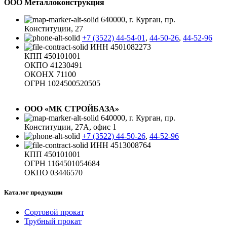
ООО Металлоконструкция
640000, г. Курган, пр.
Конституции, 27
+7 (3522) 44-54-01
,
44-50-26
,
44-52-96
ИНН 4501082273
КПП 450101001
ОКПО 41230491
ОКОНХ 71100
ОГРН 1024500520505
ООО «МК СТРОЙБАЗА»
640000, г. Курган, пр.
Конституции, 27А, офис 1
+7 (3522) 44-50-26
,
44-52-96
ИНН 4513008764
КПП 450101001
ОГРН 1164501054684
ОКПО 03446570
Каталог продукции
Сортовой прокат
Трубный прокат