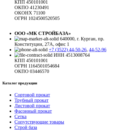
КПП 450101001
ОКПО 41230491
ОКОНХ 71100
ОГРН 1024500520505
ООО «МК СТРОЙБАЗА»
640000, г. Курган, пр.
Конституции, 27А, офис 1
+7 (3522) 44-50-26
,
44-52-96
ИНН 4513008764
КПП 450101001
ОГРН 1164501054684
ОКПО 03446570
Каталог продукции
Сортовой прокат
Трубный прокат
Листовой прокат
Фасонный прокат
Сетка
Сопутствующие товары
Строй база