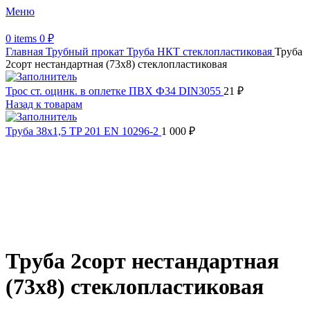
Меню
0
items
0
₽
Главная
Трубный прокат
Труба НКТ стеклопластиковая
Труба
2сорт нестандартная (73х8) стеклопластиковая
Трос ст. оцинк. в оплетке ПВХ Ф34 DIN3055
21
₽
Назад к товарам
Труба 38х1,5 TP 201 EN 10296-2
1 000
₽
Увеличить
Обратите внимание, изображение товара может отличаться от
фактического вида (цветом, размером, формой или иными
характеристиками)
Труба 2сорт нестандартная
(73х8) стеклопластиковая