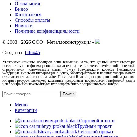
О компании
Видео
Фотогалерея
Способы оплаты
Новости
Политика конфиденцильности
© 2003 - 2026 ООО «Металлоконструкция»
Создано в
Infox45
Уважаемые клиенты, обращаем ваше внимание на то, что данный интернет-ресурс
носит только информационный характер и не является публичной офертой,
определяемой положениями статьи 437(2) Гражданского кодекса Российской
Федерации. Реальная информация о ценах, характеристиках и наличие товара может
отличаться от заявленной на сайте. После вашей заявки, сформированной на данном
интернет-ресурсе, менеджер компании предоставит посредством телефонной связи
или электронной почты актуальную информацию о запрашиваемом товаре.
Поиск
Меню
Категории
Сортовой прокат
Трубный прокат
Листовой прокат