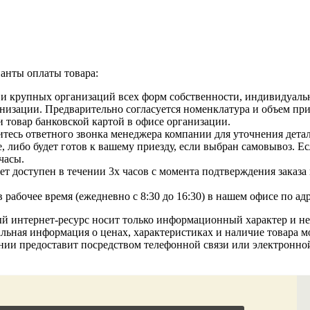
анты оплаты товара:
 и крупных организаций всех форм собственности, индивидуаль
изации. Предварительно согласуется номенклатура и объем приоб
 товар банковской картой в офисе организации.
тесь ответного звонка менеджера компании для уточнения детале
, либо будет готов к вашему приезду, если выбран самовывоз. Е
часы.
т доступен в течении 3х часов с момента подтверждения заказа м
рабочее время (ежедневно с 8:30 до 16:30) в нашем офисе по ад
ый интернет-ресурс носит только информационный характер и н
льная информация о ценах, характеристиках и наличие товара мо
нии предоставит посредством телефонной связи или электронн