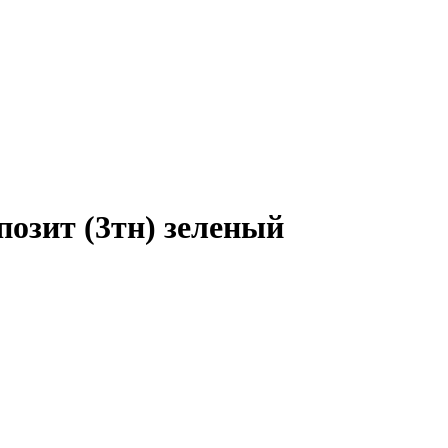
фактического вида (цветом, размером, формой или иными характ
позит (3тн) зеленый