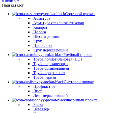
0
items
0
₽
Наш каталог
Сортовой прокат
Арматура
Арматура стеклопластиковая
Квадрат
Полоса
Шестигранник
Круг
Проволока
Круг нержавеющий
Трубный прокат
Труба полиэтиленовая (ПЭ)
Труба нержавеющая
Труба оцинкованная
Труба профильная
Труба чёрная
Листовой прокат
Профнастил
Лист
Лист нержавеющий
Фасонный прокат
Балка
Швеллер