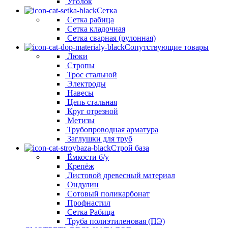
Уголок
Сетка
Сетка рабица
Сетка кладочная
Сетка сварная (рулонная)
Сопутствующие товары
Люки
Стропы
Трос стальной
Электроды
Навесы
Цепь стальная
Круг отрезной
Метизы
Трубопроводная арматура
Заглушки для труб
Строй база
Ёмкости б/у
Крепёж
Листовой древесный материал
Ондулин
Сотовый поликарбонат
Профнастил
Сетка Рабица
Труба полиэтиленовая (ПЭ)