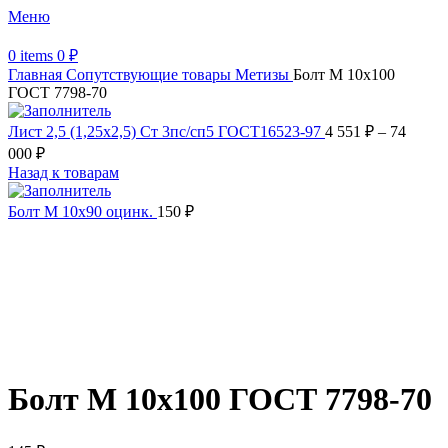
Меню
0
items
0
₽
Главная
Сопутствующие товары
Метизы
Болт М 10х100
ГОСТ 7798-70
Лист 2,5 (1,25х2,5) Ст 3пс/сп5 ГОСТ16523-97
4 551
₽
–
74
000
₽
Назад к товарам
Болт М 10х90 оцинк.
150
₽
Увеличить
Обратите внимание, изображение товара может отличаться от
фактического вида (цветом, размером, формой или иными
характеристиками)
Болт М 10х100 ГОСТ 7798-70