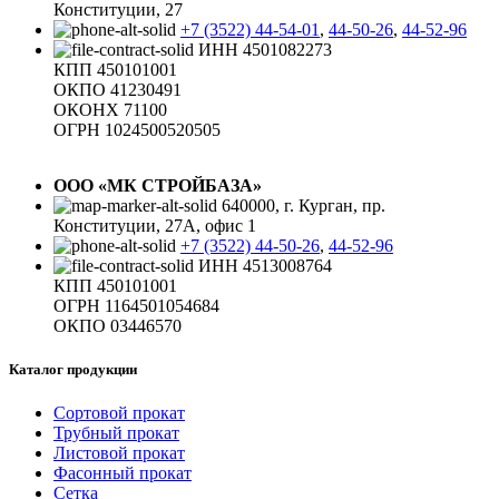
Конституции, 27
+7 (3522) 44-54-01
,
44-50-26
,
44-52-96
ИНН 4501082273
КПП 450101001
ОКПО 41230491
ОКОНХ 71100
ОГРН 1024500520505
ООО «МК СТРОЙБАЗА»
640000, г. Курган, пр.
Конституции, 27А, офис 1
+7 (3522) 44-50-26
,
44-52-96
ИНН 4513008764
КПП 450101001
ОГРН 1164501054684
ОКПО 03446570
Каталог продукции
Сортовой прокат
Трубный прокат
Листовой прокат
Фасонный прокат
Сетка