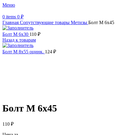
Меню
0
items
0
₽
Главная
Сопутствующие товары
Метизы
Болт М 6х45
Болт М 6х30
110
₽
Назад к товарам
Болт М 8х55 оцинк.
124
₽
Увеличить
Обратите внимание, изображение товара может отличаться от
фактического вида (цветом, размером, формой или иными
характеристиками)
Болт М 6х45
110
₽
Цена за