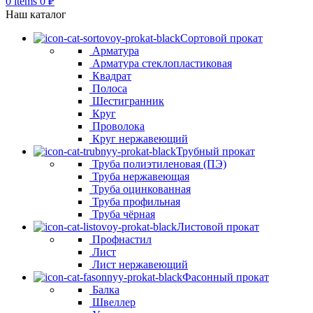
0
items
0
₽
Наш каталог
Сортовой прокат
Арматура
Арматура стеклопластиковая
Квадрат
Полоса
Шестигранник
Круг
Проволока
Круг нержавеющий
Трубный прокат
Труба полиэтиленовая (ПЭ)
Труба нержавеющая
Труба оцинкованная
Труба профильная
Труба чёрная
Листовой прокат
Профнастил
Лист
Лист нержавеющий
Фасонный прокат
Балка
Швеллер