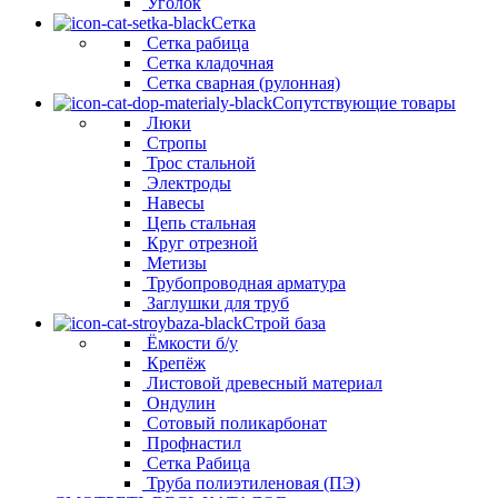
Уголок
Сетка
Сетка рабица
Сетка кладочная
Сетка сварная (рулонная)
Сопутствующие товары
Люки
Стропы
Трос стальной
Электроды
Навесы
Цепь стальная
Круг отрезной
Метизы
Трубопроводная арматура
Заглушки для труб
Строй база
Ёмкости б/у
Крепёж
Листовой древесный материал
Ондулин
Сотовый поликарбонат
Профнастил
Сетка Рабица
Труба полиэтиленовая (ПЭ)