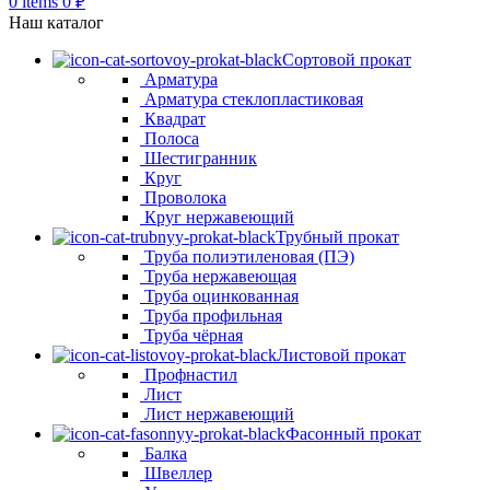
0
items
0
₽
Наш каталог
Сортовой прокат
Арматура
Арматура стеклопластиковая
Квадрат
Полоса
Шестигранник
Круг
Проволока
Круг нержавеющий
Трубный прокат
Труба полиэтиленовая (ПЭ)
Труба нержавеющая
Труба оцинкованная
Труба профильная
Труба чёрная
Листовой прокат
Профнастил
Лист
Лист нержавеющий
Фасонный прокат
Балка
Швеллер