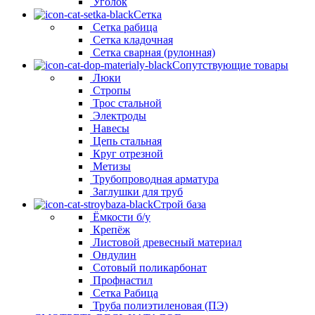
Уголок
Сетка
Сетка рабица
Сетка кладочная
Сетка сварная (рулонная)
Сопутствующие товары
Люки
Стропы
Трос стальной
Электроды
Навесы
Цепь стальная
Круг отрезной
Метизы
Трубопроводная арматура
Заглушки для труб
Строй база
Ёмкости б/у
Крепёж
Листовой древесный материал
Ондулин
Сотовый поликарбонат
Профнастил
Сетка Рабица
Труба полиэтиленовая (ПЭ)