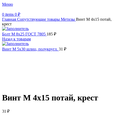
Меню
0
items
0
₽
Главная
Сопутствующие товары
Метизы
Винт М 4х15 потай,
крест
Болт М 8х25 ГОСТ 7805
185
₽
Назад к товарам
Винт М 5х30 шлиц, полукругл.
31
₽
Увеличить
Обратите внимание, изображение товара может отличаться от
фактического вида (цветом, размером, формой или иными
характеристиками)
Винт М 4х15 потай, крест
31
₽