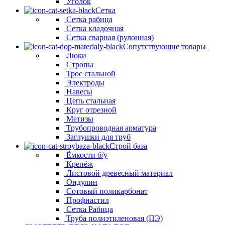
Уголок
Сетка
Сетка рабица
Сетка кладочная
Сетка сварная (рулонная)
Сопутствующие товары
Люки
Стропы
Трос стальной
Электроды
Навесы
Цепь стальная
Круг отрезной
Метизы
Трубопроводная арматура
Заглушки для труб
Строй база
Ёмкости б/у
Крепёж
Листовой древесный материал
Ондулин
Сотовый поликарбонат
Профнастил
Сетка Рабица
Труба полиэтиленовая (ПЭ)