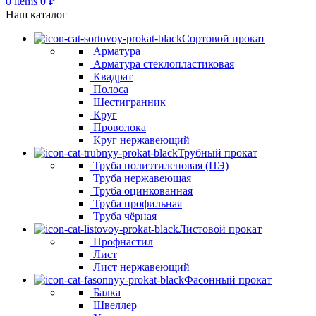
0
items
0
₽
Наш каталог
Сортовой прокат
Арматура
Арматура стеклопластиковая
Квадрат
Полоса
Шестигранник
Круг
Проволока
Круг нержавеющий
Трубный прокат
Труба полиэтиленовая (ПЭ)
Труба нержавеющая
Труба оцинкованная
Труба профильная
Труба чёрная
Листовой прокат
Профнастил
Лист
Лист нержавеющий
Фасонный прокат
Балка
Швеллер