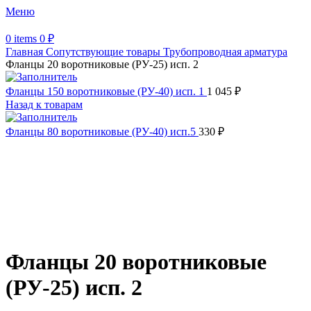
Меню
0
items
0
₽
Главная
Сопутствующие товары
Трубопроводная арматура
Фланцы 20 воротниковые (РУ-25) исп. 2
Фланцы 150 воротниковые (РУ-40) исп. 1
1 045
₽
Назад к товарам
Фланцы 80 воротниковые (РУ-40) исп.5
330
₽
Увеличить
Обратите внимание, изображение товара может отличаться от
фактического вида (цветом, размером, формой или иными
характеристиками)
Фланцы 20 воротниковые
(РУ-25) исп. 2