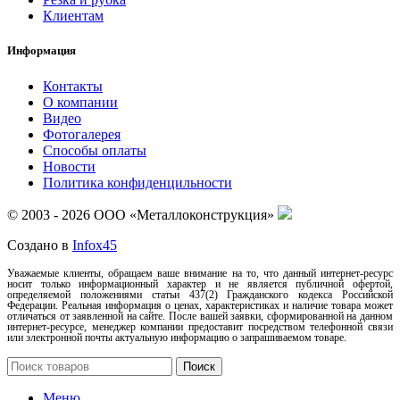
Клиентам
Информация
Контакты
О компании
Видео
Фотогалерея
Способы оплаты
Новости
Политика конфиденцильности
© 2003 - 2026 ООО «Металлоконструкция»
Создано в
Infox45
Уважаемые клиенты, обращаем ваше внимание на то, что данный интернет-ресурс
носит только информационный характер и не является публичной офертой,
определяемой положениями статьи 437(2) Гражданского кодекса Российской
Федерации. Реальная информация о ценах, характеристиках и наличие товара может
отличаться от заявленной на сайте. После вашей заявки, сформированной на данном
интернет-ресурсе, менеджер компании предоставит посредством телефонной связи
или электронной почты актуальную информацию о запрашиваемом товаре.
Поиск
Меню