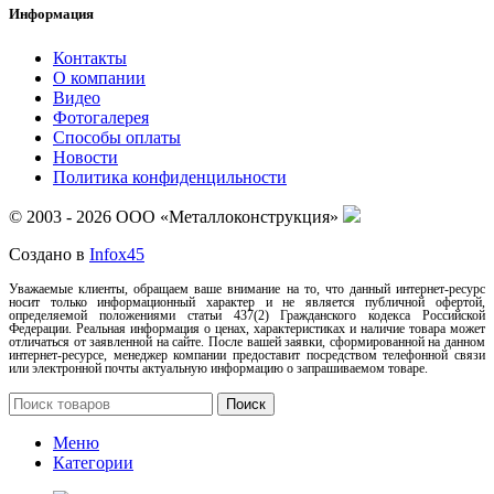
Информация
Контакты
О компании
Видео
Фотогалерея
Способы оплаты
Новости
Политика конфиденцильности
© 2003 - 2026 ООО «Металлоконструкция»
Создано в
Infox45
Уважаемые клиенты, обращаем ваше внимание на то, что данный интернет-ресурс
носит только информационный характер и не является публичной офертой,
определяемой положениями статьи 437(2) Гражданского кодекса Российской
Федерации. Реальная информация о ценах, характеристиках и наличие товара может
отличаться от заявленной на сайте. После вашей заявки, сформированной на данном
интернет-ресурсе, менеджер компании предоставит посредством телефонной связи
или электронной почты актуальную информацию о запрашиваемом товаре.
Поиск
Меню
Категории