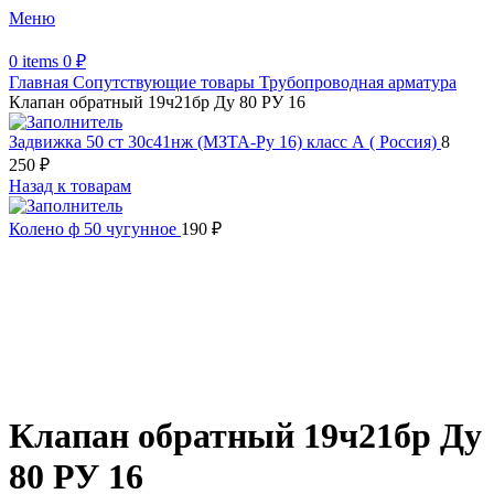
Меню
0
items
0
₽
Главная
Сопутствующие товары
Трубопроводная арматура
Клапан обратный 19ч21бр Ду 80 РУ 16
Задвижка 50 ст 30с41нж (МЗТА-Ру 16) класс А ( Россия)
8
250
₽
Назад к товарам
Колено ф 50 чугунное
190
₽
Увеличить
Обратите внимание, изображение товара может отличаться от
фактического вида (цветом, размером, формой или иными
характеристиками)
Клапан обратный 19ч21бр Ду
80 РУ 16