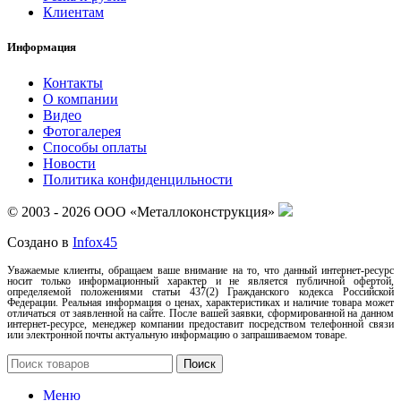
Клиентам
Информация
Контакты
О компании
Видео
Фотогалерея
Способы оплаты
Новости
Политика конфиденцильности
© 2003 - 2026 ООО «Металлоконструкция»
Создано в
Infox45
Уважаемые клиенты, обращаем ваше внимание на то, что данный интернет-ресурс
носит только информационный характер и не является публичной офертой,
определяемой положениями статьи 437(2) Гражданского кодекса Российской
Федерации. Реальная информация о ценах, характеристиках и наличие товара может
отличаться от заявленной на сайте. После вашей заявки, сформированной на данном
интернет-ресурсе, менеджер компании предоставит посредством телефонной связи
или электронной почты актуальную информацию о запрашиваемом товаре.
Поиск
Меню