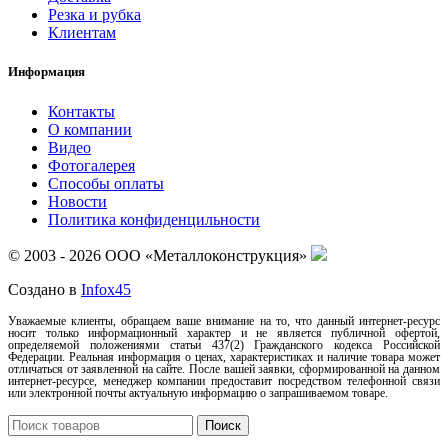
Резка и рубка
Клиентам
Информация
Контакты
О компании
Видео
Фотогалерея
Способы оплаты
Новости
Политика конфиденцильности
© 2003 - 2026 ООО «Металлоконструкция»
Создано в
Infox45
Уважаемые клиенты, обращаем ваше внимание на то, что данный интернет-ресурс
носит только информационный характер и не является публичной офертой,
определяемой положениями статьи 437(2) Гражданского кодекса Российской
Федерации. Реальная информация о ценах, характеристиках и наличие товара может
отличаться от заявленной на сайте. После вашей заявки, сформированной на данном
интернет-ресурсе, менеджер компании предоставит посредством телефонной связи
или электронной почты актуальную информацию о запрашиваемом товаре.
Поиск