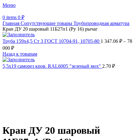
Меню
0
items
0
₽
Главная
Сопутствующие товары
Трубопроводная арматура
Кран ДУ 20 шаровый 11Б27п1 (Ру 16) рычаг
Труба 159х4,5 Ст 3 ГОСТ 10704-91, 10705-80
1 347.06
₽
–
78
000
₽
Назад к товарам
5,5х19 cаморез кров. RAL6005 "зеленый мох"
2.70
₽
Распродано
Увеличить
Обратите внимание, изображение товара может отличаться от
фактического вида (цветом, размером, формой или иными
характеристиками)
Кран ДУ 20 шаровый