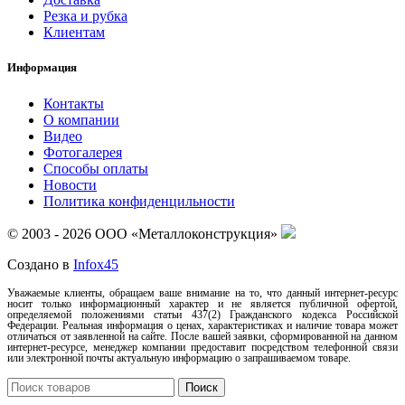
Резка и рубка
Клиентам
Информация
Контакты
О компании
Видео
Фотогалерея
Способы оплаты
Новости
Политика конфиденцильности
© 2003 - 2026 ООО «Металлоконструкция»
Создано в
Infox45
Уважаемые клиенты, обращаем ваше внимание на то, что данный интернет-ресурс
носит только информационный характер и не является публичной офертой,
определяемой положениями статьи 437(2) Гражданского кодекса Российской
Федерации. Реальная информация о ценах, характеристиках и наличие товара может
отличаться от заявленной на сайте. После вашей заявки, сформированной на данном
интернет-ресурсе, менеджер компании предоставит посредством телефонной связи
или электронной почты актуальную информацию о запрашиваемом товаре.
Поиск