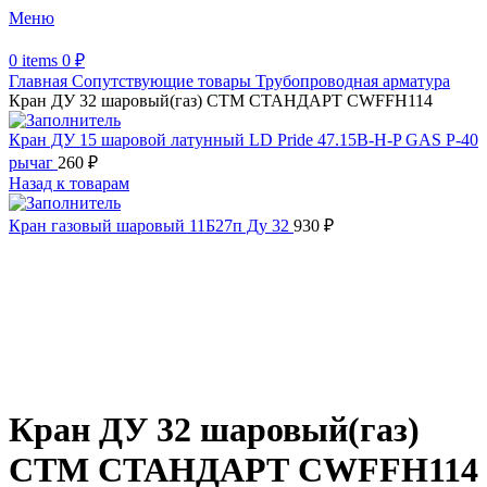
Меню
0
items
0
₽
Главная
Сопутствующие товары
Трубопроводная арматура
Кран ДУ 32 шаровый(газ) СТМ СТАНДАРТ CWFFH114
Кран ДУ 15 шаровой латунный LD Pride 47.15B-H-P GAS P-40
рычаг
260
₽
Назад к товарам
Кран газовый шаровый 11Б27п Ду 32
930
₽
Увеличить
Обратите внимание, изображение товара может отличаться от
фактического вида (цветом, размером, формой или иными
характеристиками)
Кран ДУ 32 шаровый(газ)
СТМ СТАНДАРТ CWFFH114