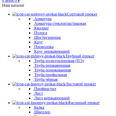
0
items
0
₽
Наш каталог
Сортовой прокат
Арматура
Арматура стеклопластиковая
Квадрат
Полоса
Шестигранник
Круг
Проволока
Круг нержавеющий
Трубный прокат
Труба полиэтиленовая (ПЭ)
Труба нержавеющая
Труба оцинкованная
Труба профильная
Труба чёрная
Листовой прокат
Профнастил
Лист
Лист нержавеющий
Фасонный прокат
Балка
Швеллер