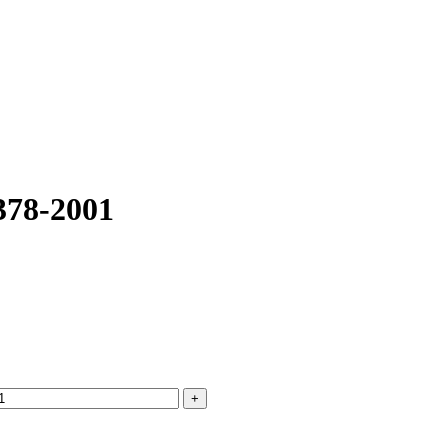
фактического вида (цветом, размером, формой или иными характ
378-2001