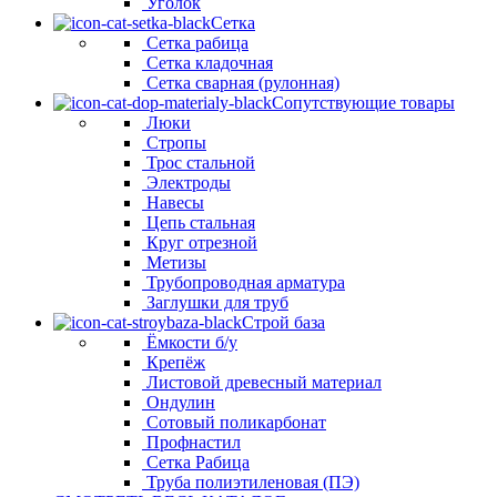
Уголок
Сетка
Сетка рабица
Сетка кладочная
Сетка сварная (рулонная)
Сопутствующие товары
Люки
Стропы
Трос стальной
Электроды
Навесы
Цепь стальная
Круг отрезной
Метизы
Трубопроводная арматура
Заглушки для труб
Строй база
Ёмкости б/у
Крепёж
Листовой древесный материал
Ондулин
Сотовый поликарбонат
Профнастил
Сетка Рабица
Труба полиэтиленовая (ПЭ)