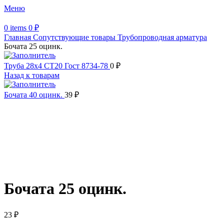
Меню
0
items
0
₽
Главная
Сопутствующие товары
Трубопроводная арматура
Бочата 25 оцинк.
Труба 28х4 СТ20 Гост 8734-78
0
₽
Назад к товарам
Бочата 40 оцинк.
39
₽
Увеличить
Обратите внимание, изображение товара может отличаться от
фактического вида (цветом, размером, формой или иными
характеристиками)
Бочата 25 оцинк.
23
₽