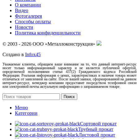
О компании
Видео
Фотогалерея
Способы оплаты
Новости
Политика конфиденцильности
© 2003 - 2026 ООО «Металлоконструкция»
Создано в
Infox45
Уважаемые клиенты, обращаем ваше внимание на то, что данный интернет-ресурс
носит только информационный характер и не является публичной офертой,
определяемой положениями статьи 437(2) Гражданского кодекса Российской
Федерации. Реальная информация о ценах, характеристиках и наличие товара может
отличаться от заявленной на сайте. После вашей заявки, сформированной на данном
интернет-ресурсе, менеджер компании предоставит посредством телефонной связи
или электронной почты актуальную информацию о запрашиваемом товаре.
Поиск
Меню
Категории
Сортовой прокат
Трубный прокат
Листовой прокат