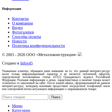
Информация
Контакты
О компании
Видео
Фотогалерея
Способы оплаты
Новости
Политика конфиденцильности
© 2003 - 2026 ООО «Металлоконструкция»
Создано в
Infox45
Уважаемые клиенты, обращаем ваше внимание на то, что данный интернет-ресурс
носит только информационный характер и не является публичной офертой,
определяемой положениями статьи 437(2) Гражданского кодекса Российской
Федерации. Реальная информация о ценах, характеристиках и наличие товара может
отличаться от заявленной на сайте. После вашей заявки, сформированной на данном
интернет-ресурсе, менеджер компании предоставит посредством телефонной связи
или электронной почты актуальную информацию о запрашиваемом товаре.
Поиск
Меню
Категории