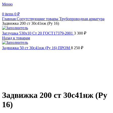
Меню
0
items
0
₽
Главная
Сопутствующие товары
Трубопроводная арматура
Задвижка 200 ст 30с41нж (Ру 16)
Заглушка 530х10 Ст 20 ГОСТ17379-2001
3 300
₽
Назад к товарам
Задвижка 50 ст 30с41нж (Ру 16) ПРОМ
8 250
₽
Увеличить
Обратите внимание, изображение товара может отличаться от
фактического вида (цветом, размером, формой или иными
характеристиками)
Задвижка 200 ст 30с41нж (Ру
16)