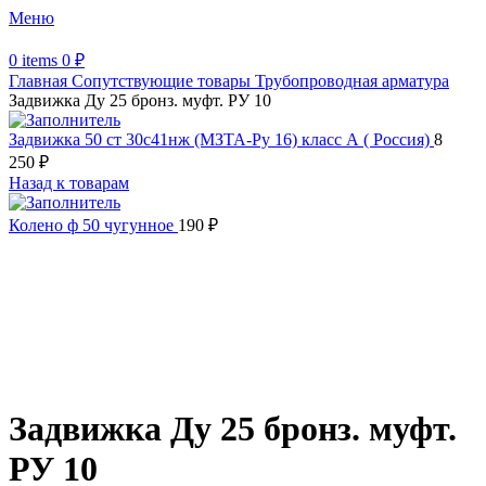
Меню
0
items
0
₽
Главная
Сопутствующие товары
Трубопроводная арматура
Задвижка Ду 25 бронз. муфт. РУ 10
Задвижка 50 ст 30с41нж (МЗТА-Ру 16) класс А ( Россия)
8
250
₽
Назад к товарам
Колено ф 50 чугунное
190
₽
Увеличить
Обратите внимание, изображение товара может отличаться от
фактического вида (цветом, размером, формой или иными
характеристиками)
Задвижка Ду 25 бронз. муфт.
РУ 10