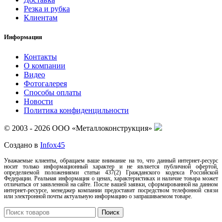
Резка и рубка
Клиентам
Информация
Контакты
О компании
Видео
Фотогалерея
Способы оплаты
Новости
Политика конфиденцильности
© 2003 - 2026 ООО «Металлоконструкция»
Создано в
Infox45
Уважаемые клиенты, обращаем ваше внимание на то, что данный интернет-ресурс
носит только информационный характер и не является публичной офертой,
определяемой положениями статьи 437(2) Гражданского кодекса Российской
Федерации. Реальная информация о ценах, характеристиках и наличие товара может
отличаться от заявленной на сайте. После вашей заявки, сформированной на данном
интернет-ресурсе, менеджер компании предоставит посредством телефонной связи
или электронной почты актуальную информацию о запрашиваемом товаре.
Поиск