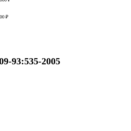
000
₽
фактического вида (цветом, размером, формой или иными характ
09-93:535-2005