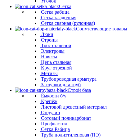
Уголок
Сетка
Сетка рабица
Сетка кладочная
Сетка сварная (рулонная)
Сопутствующие товары
Люки
Стропы
Трос стальной
Электроды
Навесы
Цепь стальная
Круг отрезной
Метизы
Трубопроводная арматура
Заглушки для труб
Строй база
Ёмкости б/у
Крепёж
Листовой древесный материал
Ондулин
Сотовый поликарбонат
Профнастил
Сетка Рабица
Труба полиэтиленовая (ПЭ)