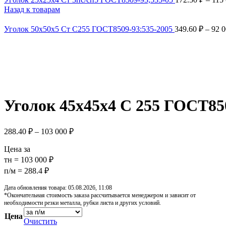
Назад к товарам
Уголок 50х50х5 Ст С255 ГОСТ8509-93:535-2005
349.60
₽
–
92 
Увеличить
Обратите внимание, изображение товара может отличаться от 
Уголок 45х45х4 С 255 ГОСТ85
288.40
₽
–
103 000
₽
Цена за
тн = 103 000 ₽
п/м = 288.4 ₽
Дата обновления товара: 05.08.2026, 11:08
*Окончательная стоимость заказа рассчитывается менеджером и зависит от
необходимости резки металла, рубки листа и других условий.
Цена
Очистить