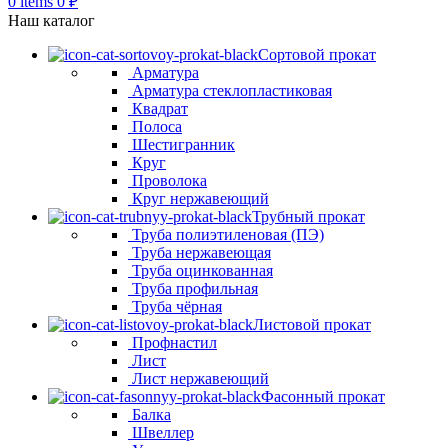
0
items
0
₽
Наш каталог
Сортовой прокат
Арматура
Арматура стеклопластиковая
Квадрат
Полоса
Шестигранник
Круг
Проволока
Круг нержавеющий
Трубный прокат
Труба полиэтиленовая (ПЭ)
Труба нержавеющая
Труба оцинкованная
Труба профильная
Труба чёрная
Листовой прокат
Профнастил
Лист
Лист нержавеющий
Фасонный прокат
Балка
Швеллер