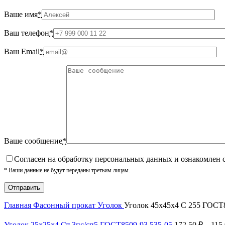
Ваше имя
*
Ваш телефон
*
Ваш Email
*
Ваше сообщение
*
Cогласен на обработку персональных данных и ознакомлен 
* Ваши данные не будут переданы третьим лицам.
Главная
Фасонный прокат
Уголок
Уголок 45х45х4 С 255 ГОСТ8
Уголок 25х25х4 Ст 3пс/сп5 ГОСТ8509-93,535-05
172.50
₽
–
115