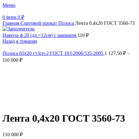
Меню
0
items
0
₽
Главная
Сортовой прокат
Полоса
Лента 0,4х20 ГОСТ 3560-73
Навесы ф 20 (дл.=12см) с шариком
110
₽
Назад к товарам
Полоса 65х20 ст3сп-2 ГОСТ 103-2006:535-2005
1 127.50
₽
–
110 000
₽
Увеличить
Обратите внимание, изображение товара может отличаться от
фактического вида (цветом, размером, формой или иными
характеристиками)
Лента 0,4х20 ГОСТ 3560-73
110 000
₽