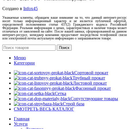
Создано в
Infox45
Уважаемые клиенты, обращаем ваше внимание на то, что данный интернет-ресурс
носит только информационный характер и не является публичной офертой,
определяемой положениями статьи 437(2) Гражданского кодекса Российской
Федерации. Реальная информация о ценах, характеристиках и наличие товара может
отличаться от заявленной на сайте. После вашей заявки, сформированной на данном
интернет-ресурсе, менеджер компании предоставит посредством телефонной связи
или электронной почты актуальную информацию о запрашиваемом товаре.
Поиск
Меню
Категории
Сортовой прокат
Трубный прокат
Листовой прокат
Фасонный прокат
Сетка
Сопутствующие товары
Строй база
СМОТРЕТЬ ВЕСЬ КАТАЛОГ
Главная
Услуги