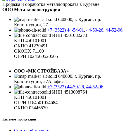
Продажа и обработка металлопроката в Кургане.
ООО Металлоконструкция
640000, г. Курган, пр.
Конституции, 27
+7 (3522) 44-54-01
,
44-50-26
,
44-52-96
ИНН 4501082273
КПП 450101001
ОКПО 41230491
ОКОНХ 71100
ОГРН 1024500520505
ООО «МК СТРОЙБАЗА»
640000, г. Курган, пр.
Конституции, 27А, офис 1
+7 (3522) 44-50-26
,
44-52-96
ИНН 4513008764
КПП 450101001
ОГРН 1164501054684
ОКПО 03446570
Каталог продукции
Сортовой прокат