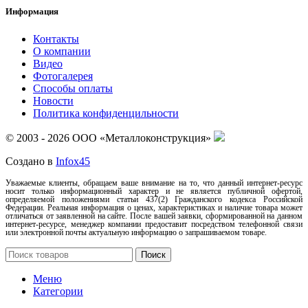
Информация
Контакты
О компании
Видео
Фотогалерея
Способы оплаты
Новости
Политика конфиденцильности
© 2003 - 2026 ООО «Металлоконструкция»
Создано в
Infox45
Уважаемые клиенты, обращаем ваше внимание на то, что данный интернет-ресурс
носит только информационный характер и не является публичной офертой,
определяемой положениями статьи 437(2) Гражданского кодекса Российской
Федерации. Реальная информация о ценах, характеристиках и наличие товара может
отличаться от заявленной на сайте. После вашей заявки, сформированной на данном
интернет-ресурсе, менеджер компании предоставит посредством телефонной связи
или электронной почты актуальную информацию о запрашиваемом товаре.
Поиск
Меню
Категории