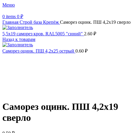
Меню
0
items
0
₽
Главная
Строй база
Крепёж
Саморез оцинк. ПШ 4,2х19 сверло
5,5х19 cаморез кров. RAL5005 "синий"
2.60
₽
Назад к товарам
Саморез оцинк. ПШ 4,2х25 острый
0.60
₽
Увеличить
Обратите внимание, изображение товара может отличаться от
фактического вида (цветом, размером, формой или иными
характеристиками)
Саморез оцинк. ПШ 4,2х19
сверло