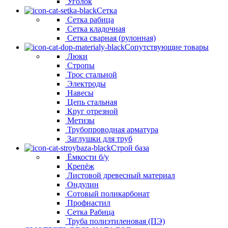
Уголок
Сетка
Сетка рабица
Сетка кладочная
Сетка сварная (рулонная)
Сопутствующие товары
Люки
Стропы
Трос стальной
Электроды
Навесы
Цепь стальная
Круг отрезной
Метизы
Трубопроводная арматура
Заглушки для труб
Строй база
Ёмкости б/у
Крепёж
Листовой древесный материал
Ондулин
Сотовый поликарбонат
Профнастил
Сетка Рабица
Труба полиэтиленовая (ПЭ)