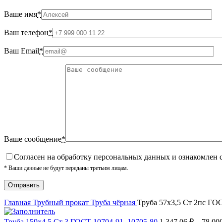
Ваше имя
*
Ваш телефон
*
Ваш Email
*
Ваше сообщение
*
Cогласен на обработку персональных данных и ознакомлен 
* Ваши данные не будут переданы третьим лицам.
Главная
Трубный прокат
Труба чёрная
Труба 57х3,5 Ст 2пс ГО
Труба 159х4,5 Ст 3 ГОСТ 10704-91, 10705-80
1 347.06
₽
–
78 00