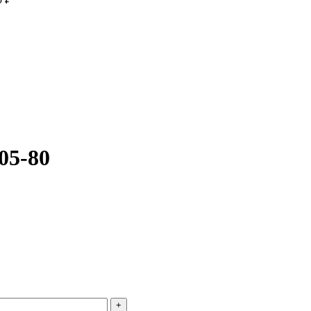
фактического вида (цветом, размером, формой или иными характ
05-80