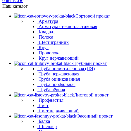
0
items
0
₽
Наш каталог
Сортовой прокат
Арматура
Арматура стеклопластиковая
Квадрат
Полоса
Шестигранник
Круг
Проволока
Круг нержавеющий
Трубный прокат
Труба полиэтиленовая (ПЭ)
Труба нержавеющая
Труба оцинкованная
Труба профильная
Труба чёрная
Листовой прокат
Профнастил
Лист
Лист нержавеющий
Фасонный прокат
Балка
Швеллер