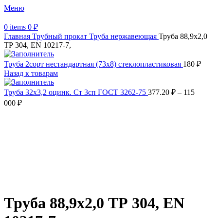
Меню
0
items
0
₽
Главная
Трубный прокат
Труба нержавеющая
Труба 88,9х2,0
ТР 304, EN 10217-7,
Труба 2сорт нестандартная (73х8) стеклопластиковая
180
₽
Назад к товарам
Труба 32х3,2 оцинк. Ст 3сп ГОСТ 3262-75
377.20
₽
–
115
000
₽
Распродано
Увеличить
Обратите внимание, изображение товара может отличаться от
фактического вида (цветом, размером, формой или иными
характеристиками)
Труба 88,9х2,0 ТР 304, EN