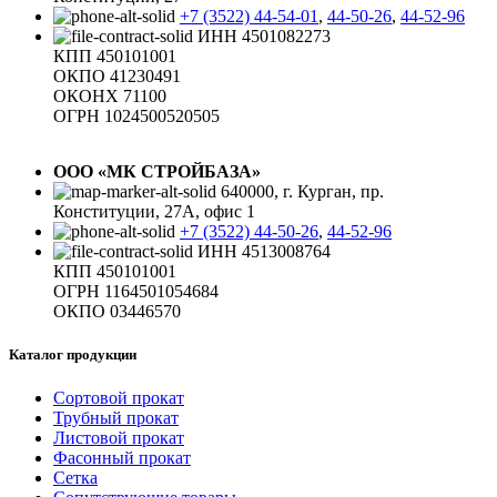
+7 (3522) 44-54-01
,
44-50-26
,
44-52-96
ИНН 4501082273
КПП 450101001
ОКПО 41230491
ОКОНХ 71100
ОГРН 1024500520505
ООО «МК СТРОЙБАЗА»
640000, г. Курган, пр.
Конституции, 27А, офис 1
+7 (3522) 44-50-26
,
44-52-96
ИНН 4513008764
КПП 450101001
ОГРН 1164501054684
ОКПО 03446570
Каталог продукции
Сортовой прокат
Трубный прокат
Листовой прокат
Фасонный прокат
Сетка