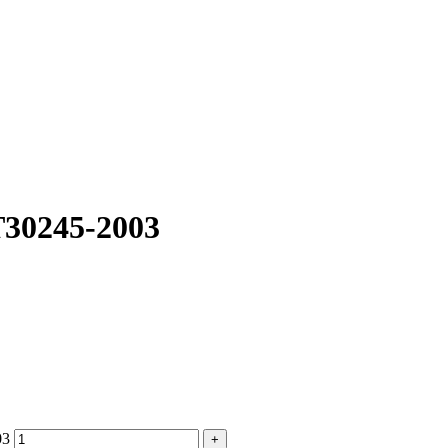
фактического вида (цветом, размером, формой или иными характ
30245-2003
03