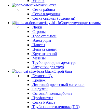
Уголок
Сетка
Сетка рабица
Сетка кладочная
Сетка сварная (рулонная)
Сопутствующие товары
Люки
Стропы
Трос стальной
Электроды
Навесы
Цепь стальная
Круг отрезной
Метизы
Трубопроводная арматура
Заглушки для труб
Строй база
Ёмкости б/у
Крепёж
Листовой древесный материал
Ондулин
Сотовый поликарбонат
Профнастил
Сетка Рабица
Труба полиэтиленовая (ПЭ)