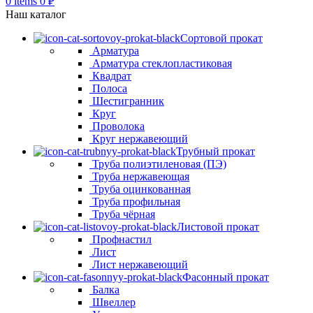
0
items
0
₽
Наш каталог
Сортовой прокат
Арматура
Арматура стеклопластиковая
Квадрат
Полоса
Шестигранник
Круг
Проволока
Круг нержавеющий
Трубный прокат
Труба полиэтиленовая (ПЭ)
Труба нержавеющая
Труба оцинкованная
Труба профильная
Труба чёрная
Листовой прокат
Профнастил
Лист
Лист нержавеющий
Фасонный прокат
Балка
Швеллер