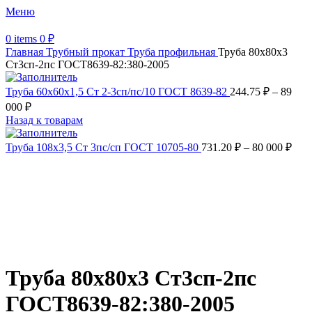
Меню
0
items
0
₽
Главная
Трубный прокат
Труба профильная
Труба 80х80х3
Ст3сп-2пс ГОСТ8639-82:380-2005
Труба 60х60х1,5 Ст 2-3сп/пс/10 ГОСТ 8639-82
244.75
₽
–
89
000
₽
Назад к товарам
Труба 108х3,5 Ст 3пс/сп ГОСТ 10705-80
731.20
₽
–
80 000
₽
Увеличить
Обратите внимание, изображение товара может отличаться от
фактического вида (цветом, размером, формой или иными
характеристиками)
Труба 80х80х3 Ст3сп-2пс
ГОСТ8639-82:380-2005