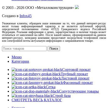
© 2003 - 2026 ООО «Металлоконструкция»
Создано в
Infox45
Уважаемые клиенты, обращаем ваше внимание на то, что данный интернет-ресурс
носит только информационный характер и не является публичной офертой,
определяемой положениями статьи 437(2) Гражданского кодекса Российской
Федерации. Реальная информация о ценах, характеристиках и наличие товара может
отличаться от заявленной на сайте. После вашей заявки, сформированной на данном
интернет-ресурсе, менеджер компании предоставит посредством телефонной связи
или электронной почты актуальную информацию о запрашиваемом товаре.
Поиск
Меню
Категории
Сортовой прокат
Трубный прокат
Листовой прокат
Фасонный прокат
Сетка
Сопутствующие товары
Строй база
СМОТРЕТЬ ВЕСЬ КАТАЛОГ