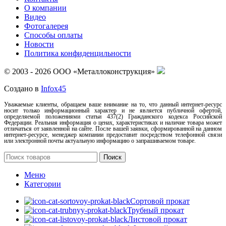
О компании
Видео
Фотогалерея
Способы оплаты
Новости
Политика конфиденцильности
© 2003 - 2026 ООО «Металлоконструкция»
Создано в
Infox45
Уважаемые клиенты, обращаем ваше внимание на то, что данный интернет-ресурс
носит только информационный характер и не является публичной офертой,
определяемой положениями статьи 437(2) Гражданского кодекса Российской
Федерации. Реальная информация о ценах, характеристиках и наличие товара может
отличаться от заявленной на сайте. После вашей заявки, сформированной на данном
интернет-ресурсе, менеджер компании предоставит посредством телефонной связи
или электронной почты актуальную информацию о запрашиваемом товаре.
Поиск
Меню
Категории
Сортовой прокат
Трубный прокат
Листовой прокат