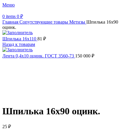
Меню
0
items
0
₽
Главная
Сопутствующие товары
Метизы
Шпилька 16х90
оцинк.
Шпилька 16х110
81
₽
Назад к товарам
Лента 0,4х10 оцинк. ГОСТ 3560-73
150 000
₽
Увеличить
Обратите внимание, изображение товара может отличаться от
фактического вида (цветом, размером, формой или иными
характеристиками)
Шпилька 16х90 оцинк.
25
₽