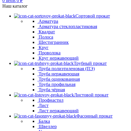
0
items
0
₽
Наш каталог
Сортовой прокат
Арматура
Арматура стеклопластиковая
Квадрат
Полоса
Шестигранник
Круг
Проволока
Круг нержавеющий
Трубный прокат
Труба полиэтиленовая (ПЭ)
Труба нержавеющая
Труба оцинкованная
Труба профильная
Труба чёрная
Листовой прокат
Профнастил
Лист
Лист нержавеющий
Фасонный прокат
Балка
Швеллер