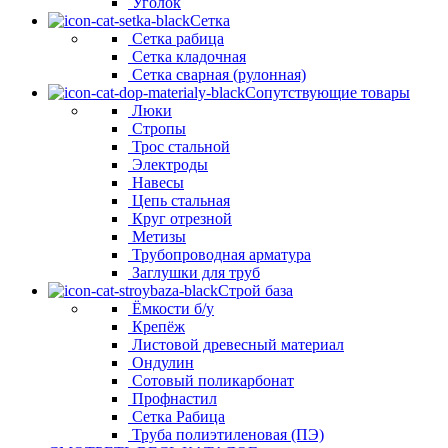
Уголок
Сетка
Сетка рабица
Сетка кладочная
Сетка сварная (рулонная)
Сопутствующие товары
Люки
Стропы
Трос стальной
Электроды
Навесы
Цепь стальная
Круг отрезной
Метизы
Трубопроводная арматура
Заглушки для труб
Строй база
Ёмкости б/у
Крепёж
Листовой древесный материал
Ондулин
Сотовый поликарбонат
Профнастил
Сетка Рабица
Труба полиэтиленовая (ПЭ)