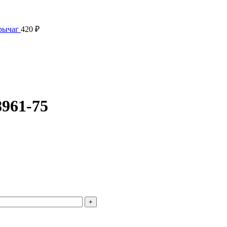
 рычаг
420
₽
фактического вида (цветом, размером, формой или иными характ
961-75