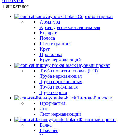
0
items
0
₽
Наш каталог
Сортовой прокат
Арматура
Арматура стеклопластиковая
Квадрат
Полоса
Шестигранник
Круг
Проволока
Круг нержавеющий
Трубный прокат
Труба полиэтиленовая (ПЭ)
Труба нержавеющая
Труба оцинкованная
Труба профильная
Труба чёрная
Листовой прокат
Профнастил
Лист
Лист нержавеющий
Фасонный прокат
Балка
Швеллер