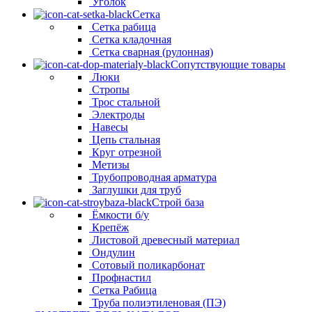
Уголок
Сетка
Сетка рабица
Сетка кладочная
Сетка сварная (рулонная)
Сопутствующие товары
Люки
Стропы
Трос стальной
Электроды
Навесы
Цепь стальная
Круг отрезной
Метизы
Трубопроводная арматура
Заглушки для труб
Строй база
Ёмкости б/у
Крепёж
Листовой древесный материал
Ондулин
Сотовый поликарбонат
Профнастил
Сетка Рабица
Труба полиэтиленовая (ПЭ)