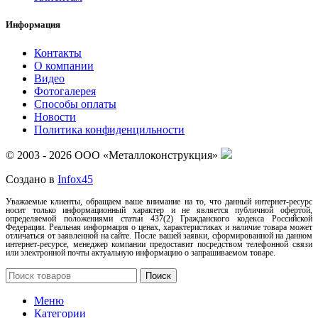
Информация
Контакты
О компании
Видео
Фотогалерея
Способы оплаты
Новости
Политика конфиденцильности
© 2003 - 2026 ООО «Металлоконструкция»
Создано в
Infox45
Уважаемые клиенты, обращаем ваше внимание на то, что данный интернет-ресурс
носит только информационный характер и не является публичной офертой,
определяемой положениями статьи 437(2) Гражданского кодекса Российской
Федерации. Реальная информация о ценах, характеристиках и наличие товара может
отличаться от заявленной на сайте. После вашей заявки, сформированной на данном
интернет-ресурсе, менеджер компании предоставит посредством телефонной связи
или электронной почты актуальную информацию о запрашиваемом товаре.
Поиск
Меню
Категории