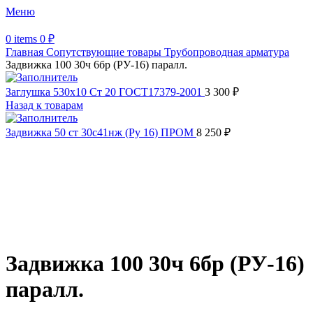
Меню
0
items
0
₽
Главная
Сопутствующие товары
Трубопроводная арматура
Задвижка 100 30ч 6бр (РУ-16) паралл.
Заглушка 530х10 Ст 20 ГОСТ17379-2001
3 300
₽
Назад к товарам
Задвижка 50 ст 30с41нж (Ру 16) ПРОМ
8 250
₽
Увеличить
Обратите внимание, изображение товара может отличаться от
фактического вида (цветом, размером, формой или иными
характеристиками)
Задвижка 100 30ч 6бр (РУ-16)
паралл.