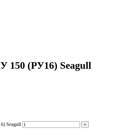
фактического вида (цветом, размером, формой или иными характ
 150 (РУ16) Seagull
6) Seagull