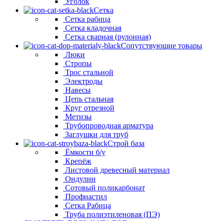
Уголок
Сетка
Сетка рабица
Сетка кладочная
Сетка сварная (рулонная)
Сопутствующие товары
Люки
Стропы
Трос стальной
Электроды
Навесы
Цепь стальная
Круг отрезной
Метизы
Трубопроводная арматура
Заглушки для труб
Строй база
Ёмкости б/у
Крепёж
Листовой древесный материал
Ондулин
Сотовый поликарбонат
Профнастил
Сетка Рабица
Труба полиэтиленовая (ПЭ)