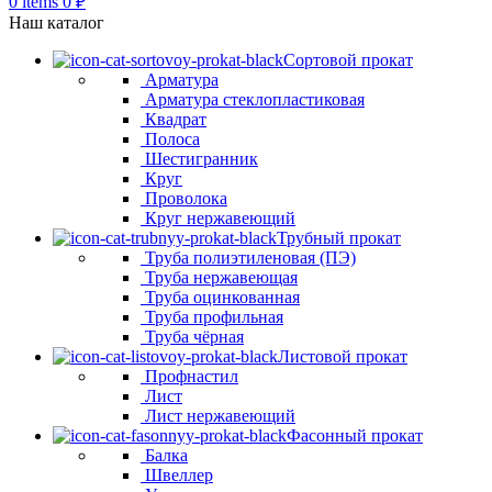
0
items
0
₽
Наш каталог
Сортовой прокат
Арматура
Арматура стеклопластиковая
Квадрат
Полоса
Шестигранник
Круг
Проволока
Круг нержавеющий
Трубный прокат
Труба полиэтиленовая (ПЭ)
Труба нержавеющая
Труба оцинкованная
Труба профильная
Труба чёрная
Листовой прокат
Профнастил
Лист
Лист нержавеющий
Фасонный прокат
Балка
Швеллер